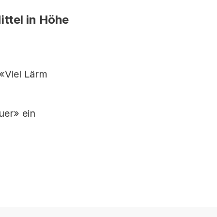
ittel in Höhe
«Viel Lärm
uer» ein