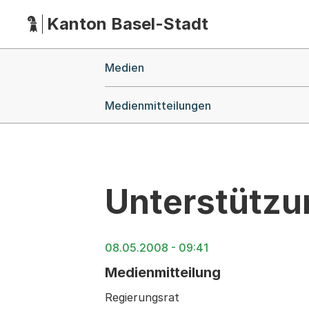
Kanton Basel-Stadt
Hauptnavigation
(Dieser Link führt zur Startseite)
Breadcrumb-Navigation
Medien
Medienmitteilungen
Unterstützu
08.05.2008 - 09:41
Medienmitteilung
Regierungsrat