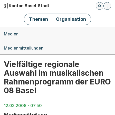
Kanton Basel-Stadt
Öffnet die
(Dieser Link führt zur Startseite)
Hauptnavigation
Themen
Organisation
Breadcrumb-Navigation
Medien
Medienmitteilungen
Vielfältige regionale
Auswahl im musikalischen
Rahmenprogramm der EURO
08 Basel
12.03.2008 - 07:50
Medienmitteilung