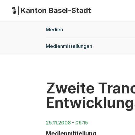
Kanton Basel-Stadt
Hauptnavigation
(Dieser Link führt zur Startseite)
Breadcrumb-Navigation
Medien
Medienmitteilungen
Zweite Tran
Entwicklung
25.11.2008 - 09:15
Medienmitteilung