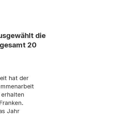
usgewählt die
sgesamt 20
it hat der
sammenarbeit
 erhalten
 Franken.
as Jahr