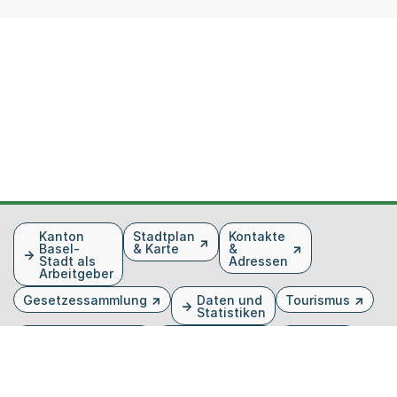
Fusszeile
Kanton
Stadtplan
Kontakte
Basel-
& Karte
&
Stadt als
Adressen
Arbeitgeber
Gesetzessammlung
Daten und
Tourismus
Statistiken
Veranstaltungen
Publikationen
Medien
Kantonsblatt
Bilddatenbank
Organigramm
Gebärdensprache