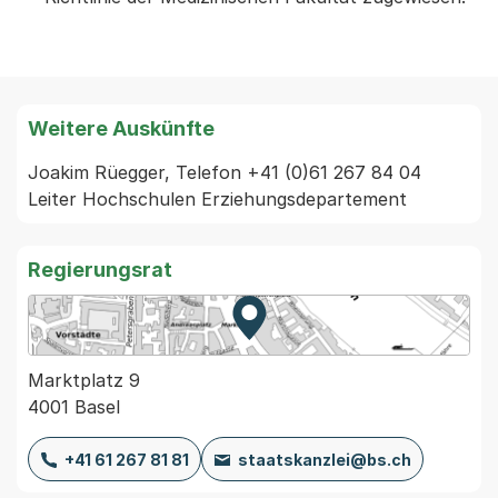
Weitere Auskünfte
Joakim Rüegger, Telefon +41 (0)61 267 84 04  
Leiter Hochschulen Erziehungsdepartement
Regierungsrat
Zur Karte von MapBS.
Externer Link, wird in einem
Marktplatz 9
4001 Basel
+41 61 267 81 81
staatskanzlei@bs.ch