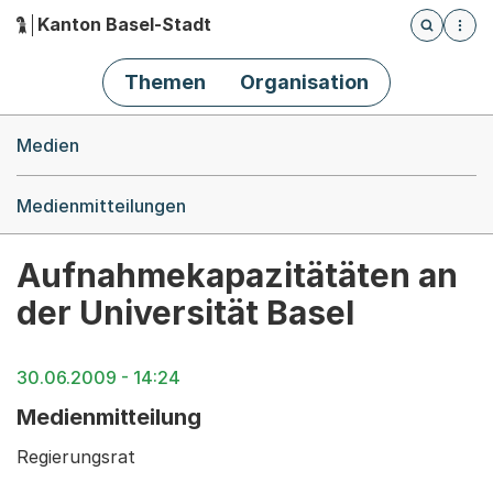
Kanton Basel-Stadt
Öffnet die
(Dieser Link führt zur Startseite)
Hauptnavigation
Themen
Organisation
Breadcrumb-Navigation
Medien
Medienmitteilungen
Aufnahmekapazitätäten an
der Universität Basel
30.06.2009 - 14:24
Medienmitteilung
Regierungsrat