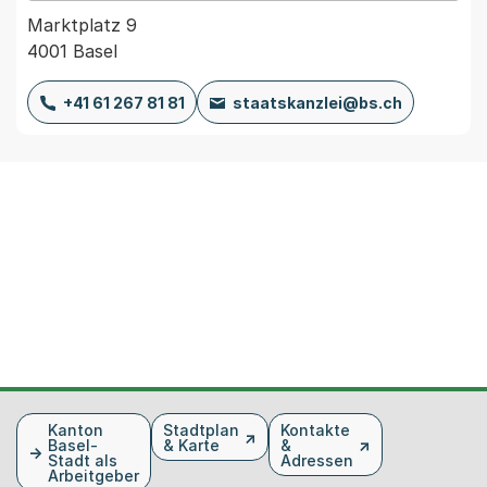
Marktplatz 9
4001 Basel
+41 61 267 81 81
staatskanzlei@bs.ch
Fusszeile
Kanton
Stadtplan
Kontakte
Basel-
& Karte
&
Stadt als
Adressen
Arbeitgeber