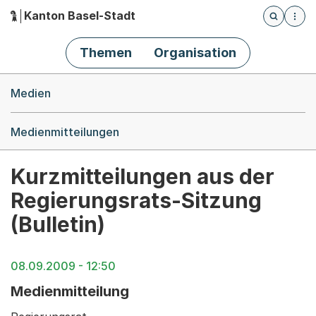
Kanton Basel-Stadt
Öffnet die
(Dieser Link führt zur Startseite)
Hauptnavigation
Themen
Organisation
Breadcrumb-Navigation
Medien
Medienmitteilungen
Kurzmitteilungen aus der
Regierungsrats-Sitzung
(Bulletin)
08.09.2009 - 12:50
Medienmitteilung