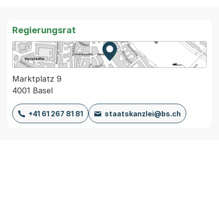
Regierungsrat
Zur Karte von MapBS.
Externer Link, wird in einem
Marktplatz 9
4001 Basel
+41 61 267 81 81
staatskanzlei@bs.ch