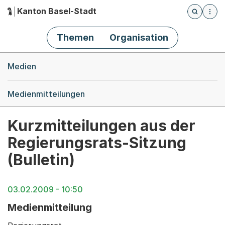
Kanton Basel-Stadt
Öffnet die
(Dieser Link führt zur Startseite)
Hauptnavigation
Themen
Organisation
Breadcrumb-Navigation
Medien
Medienmitteilungen
Kurzmitteilungen aus der
Regierungsrats-Sitzung
(Bulletin)
03.02.2009 - 10:50
Medienmitteilung