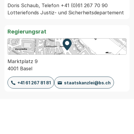
Doris Schaub, Telefon +41 (0)61 267 70 90 
Lotteriefonds Justiz- und Sicherheitsdepartement
Regierungsrat
Zur Karte von MapBS.
Externer Link, wird in einem
Marktplatz 9
4001 Basel
+41 61 267 81 81
staatskanzlei@bs.ch