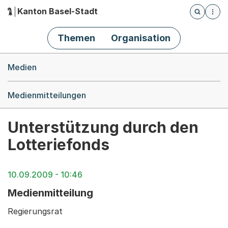
Kanton Basel-Stadt
Öffnet die
(Dieser Link führt zur Startseite)
Hauptnavigation
Themen
Organisation
Breadcrumb-Navigation
Medien
Medienmitteilungen
Unterstützung durch den
Lotteriefonds
10.09.2009 - 10:46
Medienmitteilung
Regierungsrat