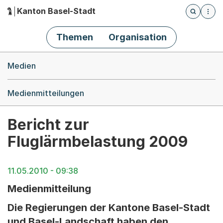
Kanton Basel-Stadt
Öffnet die
(Dieser Link führt zur Startseite)
Hauptnavigation
Themen
Organisation
Breadcrumb-Navigation
Medien
Medienmitteilungen
Bericht zur
Fluglärmbelastung 2009
11.05.2010 - 09:38
Medienmitteilung
Die Regierungen der Kantone Basel-Stadt
und Basel-Landschaft haben den