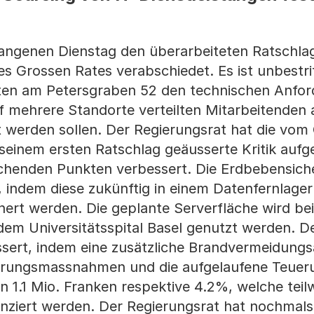
gangenen Dienstag den überarbeiteten Ratschl
 Grossen Rates verabschiedet. Es ist unbestri
iten am Petersgraben 52 den technischen Anfo
f mehrere Standorte verteilten Mitarbeitenden
 werden sollen. Der Regierungsrat hat die vom
seinem ersten Ratschlag geäusserte Kritik au
echenden Punkten verbessert. Die Erdbebensiche
, indem diese zukünftig in einem Datenfernlage
ert werden. Die geplante Serverfläche wird be
dem Universitätsspital Basel genutzt werden. D
ssert, indem eine zusätzliche Brandvermeidung
serungsmassnahmen und die aufgelaufene Teuer
 1.1 Mio. Franken respektive 4.2%, welche teil
anziert werden. Der Regierungsrat hat nochmal