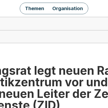
Themen
Organisation
gsrat legt neuen R
tikzentrum vor und
neuen Leiter der Z
enste (ZID)