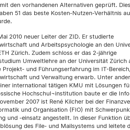
mit den vorhandenen Alternativen geprüft. Die
raben 51 das beste Kosten-Nutzen-Verhältnis a
urde.
Mai 2010 neuer Leiter der ZID. Er studierte
swirtschaft und Arbeitspsychologie an den Unive
ETH Zürich. Zudem schloss er das 2-jährige
tudium Umweltlehre an der Universität Zürich 
e Projekt- und Führungserfahrung im IT-Bereich,
atwirtschaft und Verwaltung erwarb. Unter ande
ner international tätigen KMU mit Lösungen für
ssische Hochschul¬institution baute er die Inf
November 2007 ist René Kilcher bei der Finanzv
nformatik und Organisation (FIO) mit Schwerpunk
ng und -einsatz angestellt. In dieser Funktion 
 Ablösung des File- und Mailsystems und leitete 