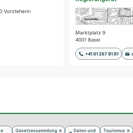
0 Vorsteherin 
Marktplatz 9
4001 Basel
+41 61 267 81 81
te
Gesetzessammlung
Daten und
Tourismus