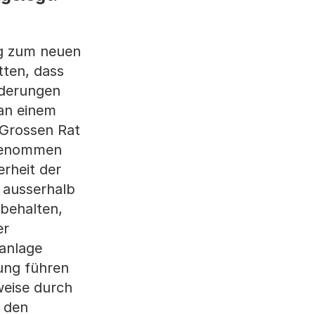
ag zum neuen
tten, dass
rderungen
 an einem
 Grossen Rat
fgenommen
rheit der
r ausserhalb
ibehalten,
er
sanlage
ung führen
weise durch
s den