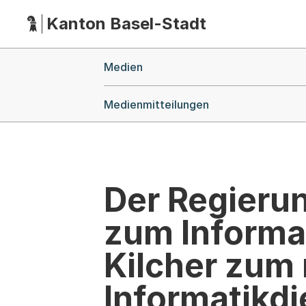
Kanton Basel-Stadt
Hauptnavigation
(Dieser Link führt zur Startseite)
Breadcrumb-Navigation
Medien
Medienmitteilungen
Der Regierun
zum Informa
Kilcher zum 
Informatikdi