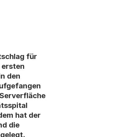
schlag für
 ersten
in den
aufgefangen
 Serverfläche
tsspital
dem hat der
nd die
gelegt.