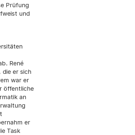
se Prüfung
ufweist und
rsitäten
ab. René
 die er sich
rem war er
 öffentliche
ormatik an
erwaltung
t
übernahm er
die Task