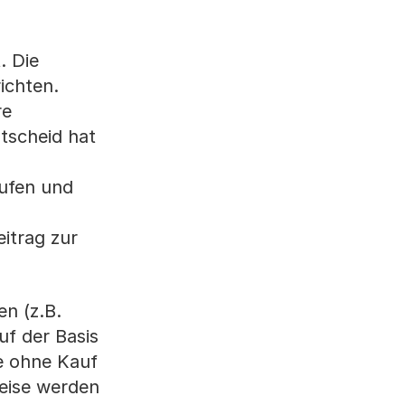
. Die
ichten.
re
tscheid hat
aufen und
itrag zur
n (z.B.
f der Basis
e ohne Kauf
eise werden