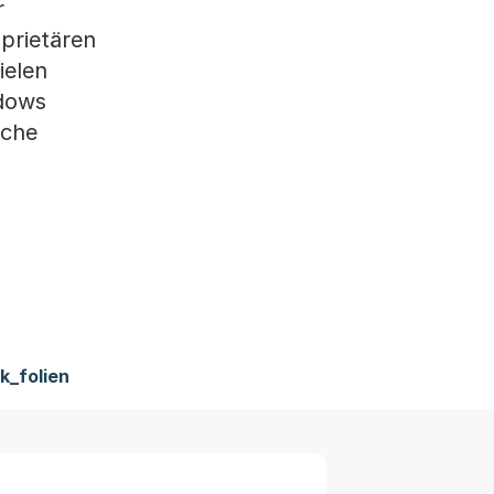
r
prietären
ielen
dows
lche
k_folien