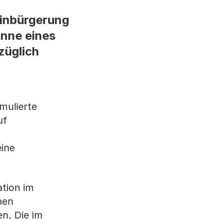
 Einbürgerung
inne eines
züglich
mulierte
uf
eine
ation im
hen
en. Die im