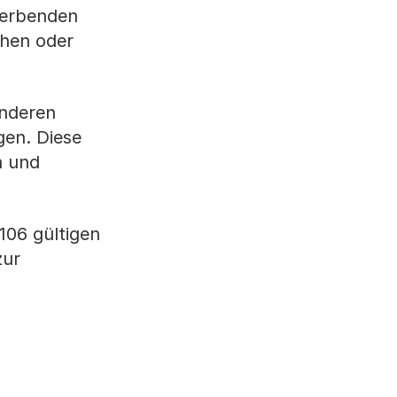
werbenden
chen oder
anderen
gen. Diese
n und
106 gültigen
zur