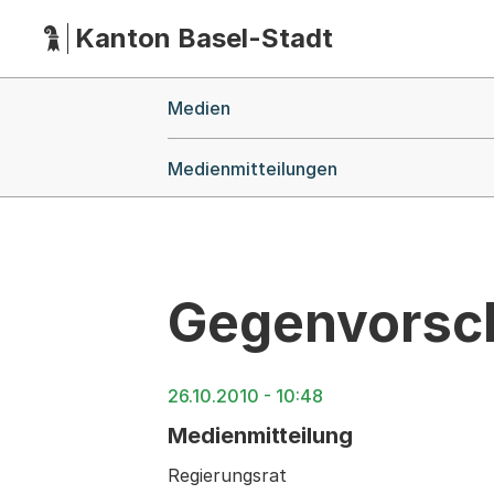
Kanton Basel-Stadt
Hauptnavigation
(Dieser Link führt zur Startseite)
Breadcrumb-Navigation
Medien
Medienmitteilungen
Gegenvorschl
26.10.2010 - 10:48
Medienmitteilung
Regierungsrat