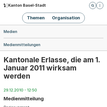
Kanton Basel-Stadt
Öffnet die
(Dieser Link führt zur Startseite)
Hauptnavigation
Themen
Organisation
Breadcrumb-Navigation
Medien
Medienmitteilungen
Kantonale Erlasse, die am 1.
Januar 2011 wirksam
werden
29.12.2010 - 12:50
Medienmitteilung