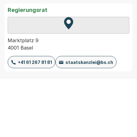
Regierungsrat
Zur Karte von MapBS.
Externer Link, wird in einem
Marktplatz 9
4001 Basel
+41 61 267 81 81
staatskanzlei@bs.ch