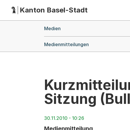
Kanton Basel-Stadt
Hauptnavigation
(Dieser Link führt zur Startseite)
Breadcrumb-Navigation
Medien
Medienmitteilungen
Kurzmitteilu
Sitzung (Bull
30.11.2010 - 10:26
Medienmitteilung