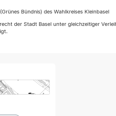
 (Grünes Bündnis) des Wahlkreises Kleinbasel
cht der Stadt Basel unter gleichzeitiger Verle
gt.
arte von MapBS.
ner Link, wird in einem neuen Tab oder Fenster geöffnet