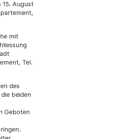
m 15. August
epartement,
he mit
hliessung
adt
ement, Tel.
ben des
 die beiden
en Geboten
bringen.
lter,