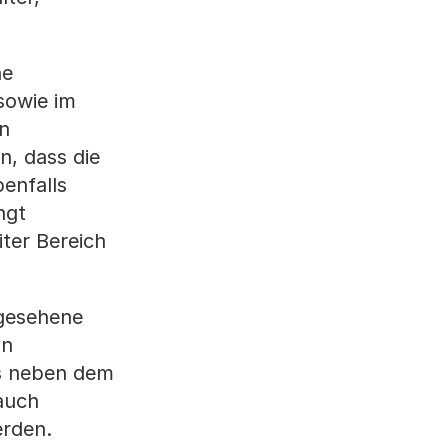
ne
sowie im
en
n, dass die
enfalls
ngt
iter Bereich
rgesehene
on
ss neben dem
auch
erden.