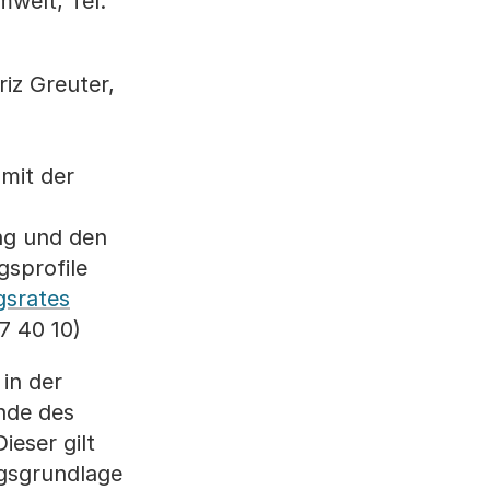
welt, Tel.
iz Greuter,
mit der
ng und den
sprofile
gsrates
7 40 10)
in der
nde des
ieser gilt
ngsgrundlage