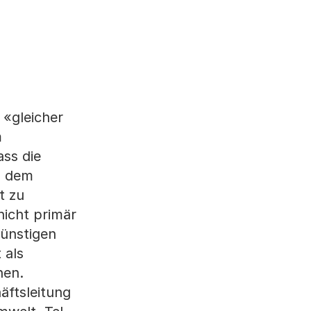
 «gleicher
m
ass die
n dem
t zu
nicht primär
ünstigen
 als
hen.
äftsleitung