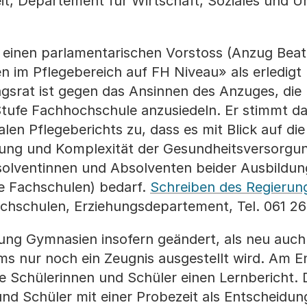
it, Departement für Wirtschaft, Soziales und Um
einen parlamentarischen Vorstoss (Anzug Beatr
n im Pflegebereich auf FH Niveau» als erledigt
gsrat ist gegen das Ansinnen des Anzuges, die
 Stufe Fachhochschule anzusiedeln. Er stimmt da
len Pflegeberichts zu, dass es mit Blick auf die
ung und Komplexität der Gesundheitsversorgu
lventinnen und Absolventen beider Ausbildung
e Fachschulen) bedarf.
Schreiben des Regierun
ochschulen, Erziehungsdepartement, Tel. 061 26
ung Gymnasien insofern geändert, als neu auch 
s nur noch ein Zeugnis ausgestellt wird. Am E
le Schülerinnen und Schüler einen Lernbericht. D
und Schüler mit einer Probezeit als Entscheidu