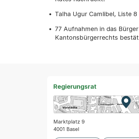
Talha Ugur Camlibel, Liste 8
77 Aufnahmen in das Bürgerre
Kantonsbürgerrechts bestäti
Regierungsrat
Zur K
Exter
Marktplatz 9
4001 Basel