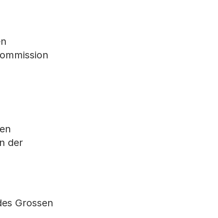
en
skommission
den
n der
 des Grossen