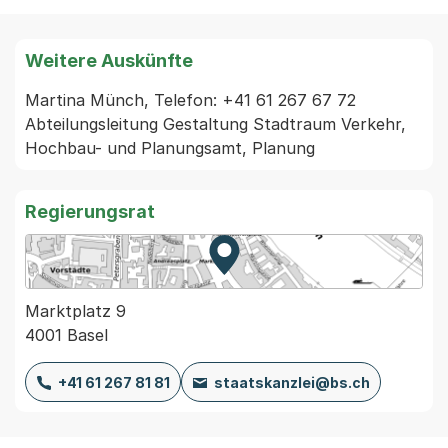
Weitere Auskünfte
Martina Münch, Telefon: +41 61 267 67 72 
Abteilungsleitung Gestaltung Stadtraum Verkehr, 
Hochbau- und Planungsamt, Planung
Regierungsrat
Zur Karte von MapBS.
Externer Link, wird in einem
Marktplatz 9
4001 Basel
+41 61 267 81 81
staatskanzlei@bs.ch