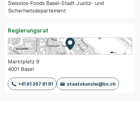
Swisslos-Fonds Basel-Stadt Justiz- und 
Sicherheitsdepartement
Regierungsrat
Zur Karte von MapBS.
Externer Link, wird in einem
Marktplatz 9
4001 Basel
+41 61 267 81 81
staatskanzlei@bs.ch