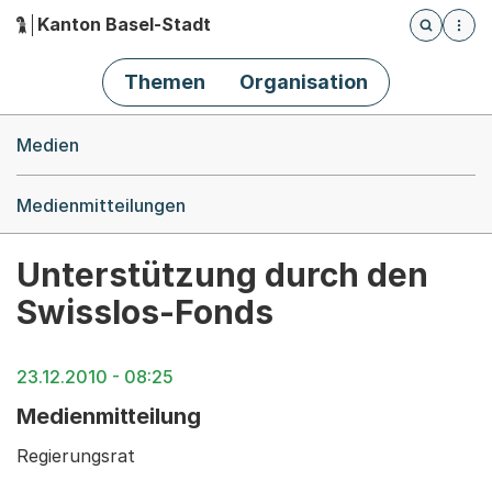
Kanton Basel-Stadt
Öffnet die
(Dieser Link führt zur Startseite)
Hauptnavigation
Themen
Organisation
Breadcrumb-Navigation
Medien
Medienmitteilungen
Unterstützung durch den
Swisslos-Fonds
23.12.2010 - 08:25
Medienmitteilung
Regierungsrat