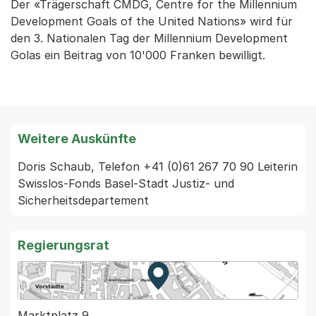
Der «Trägerschaft CMDG, Centre for the Millennium
Development Goals of the United Nations» wird für
den 3. Nationalen Tag der Millennium Development
Golas ein Beitrag von 10'000 Franken bewilligt.
Weitere Auskünfte
Doris Schaub, Telefon +41 (0)61 267 70 90 Leiterin 
Swisslos-Fonds Basel-Stadt Justiz- und 
Sicherheitsdepartement
Regierungsrat
Zur Karte von MapBS.
Externer Link, wird in einem
Marktplatz 9