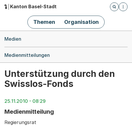
Kanton Basel-Stadt
Öffnet die
(Dieser Link führt zur Startseite)
Hauptnavigation
Themen
Organisation
Breadcrumb-Navigation
Medien
Medienmitteilungen
Unterstützung durch den
Swisslos-Fonds
25.11.2010 - 08:29
Medienmitteilung
Regierungsrat