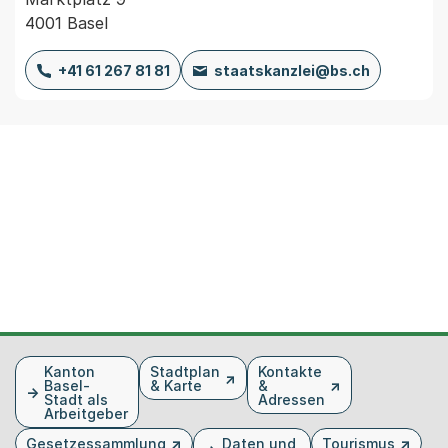
4001 Basel
+41 61 267 81 81
staatskanzlei@bs.ch
Fusszeile
Kanton
Stadtplan
Kontakte
Basel-
& Karte
&
Stadt als
Adressen
Arbeitgeber
Gesetzessammlung
Daten und
Tourismus