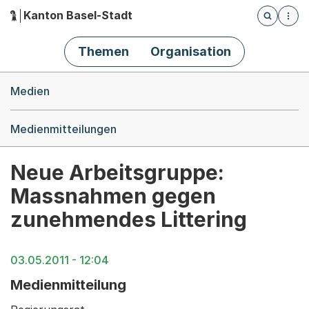
Kanton Basel-Stadt
Öffnet die
(Dieser Link führt zur Startseite)
Hauptnavigation
Themen
Organisation
Breadcrumb-Navigation
Medien
Medienmitteilungen
Neue Arbeitsgruppe:
Massnahmen gegen
zunehmendes Littering
03.05.2011 - 12:04
Medienmitteilung