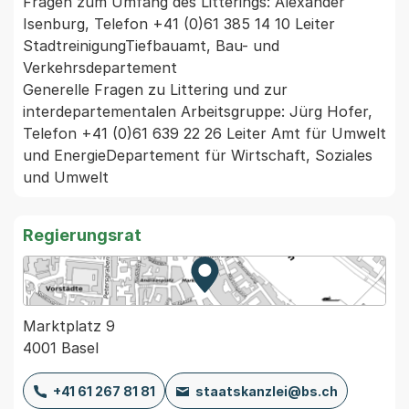
Fragen zum Umfang des Litterings: Alexander 
Isenburg, Telefon +41 (0)61 385 14 10 Leiter 
StadtreinigungTiefbauamt, Bau- und 
Verkehrsdepartement 

Generelle Fragen zu Littering und zur 
interdepartementalen Arbeitsgruppe: Jürg Hofer, 
Telefon +41 (0)61 639 22 26 Leiter Amt für Umwelt 
und EnergieDepartement für Wirtschaft, Soziales 
und Umwelt  
Regierungsrat
Zur Karte von MapBS.
Externer Link, wird in einem
Marktplatz 9
4001 Basel
+41 61 267 81 81
staatskanzlei@bs.ch