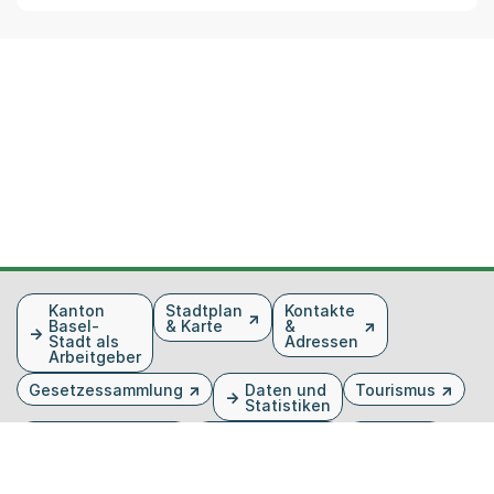
Fusszeile
Kanton
Stadtplan
Kontakte
Basel-
& Karte
&
Stadt als
Adressen
Arbeitgeber
Gesetzessammlung
Daten und
Tourismus
Statistiken
Veranstaltungen
Publikationen
Medien
Kantonsblatt
Bilddatenbank
Organigramm