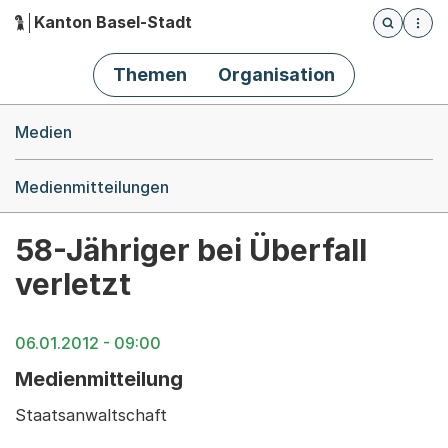
Kanton Basel-Stadt
Öffnet die
(Dieser Link führt zur Startseite)
Hauptnavigation
Themen
Organisation
Breadcrumb-Navigation
Medien
Medienmitteilungen
58-Jähriger bei Überfall
verletzt
06.01.2012 - 09:00
Medienmitteilung
Staatsanwaltschaft