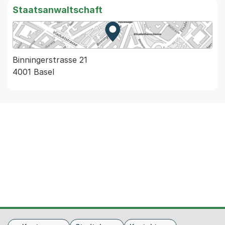
Staatsanwaltschaft
Zur Karte von MapBS.
Externer Link, wird in einem
Binningerstrasse 21
4001 Basel
Fusszeile