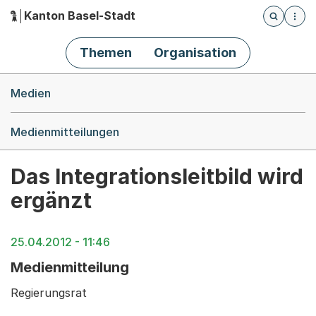
Kanton Basel-Stadt
Öffnet die
(Dieser Link führt zur Startseite)
Hauptnavigation
Themen
Organisation
Breadcrumb-Navigation
Medien
Medienmitteilungen
Das Integrationsleitbild wird
ergänzt
25.04.2012 - 11:46
Medienmitteilung
Regierungsrat