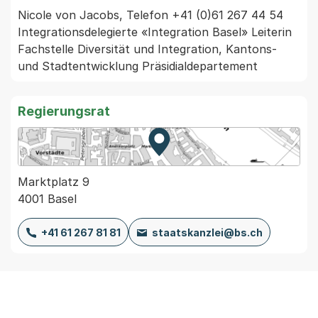
Nicole von Jacobs, Telefon +41 (0)61 267 44 54 
Integrationsdelegierte «Integration Basel» Leiterin 
Fachstelle Diversität und Integration, Kantons- 
und Stadtentwicklung Präsidialdepartement 
Regierungsrat
Zur Karte von MapBS.
Externer Link, wird in einem
Marktplatz 9
4001 Basel
+41 61 267 81 81
staatskanzlei@bs.ch