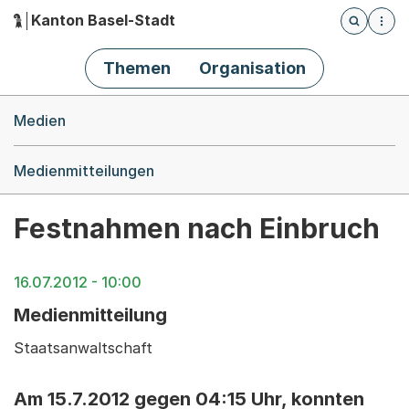
Kanton Basel-Stadt
Öffnet die
(Dieser Link führt zur Startseite)
Hauptnavigation
Themen
Organisation
Breadcrumb-Navigation
Medien
Medienmitteilungen
Festnahmen nach Einbruch
16.07.2012 - 10:00
Medienmitteilung
Staatsanwaltschaft
Am 15.7.2012 gegen 04:15 Uhr, konnten