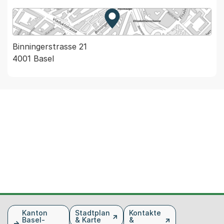
Zur Karte von MapBS.
Externer Link, wird in einem
Binningerstrasse 21
4001 Basel
Fusszeile
Kanton
Stadtplan
Kontakte
Basel-
& Karte
&