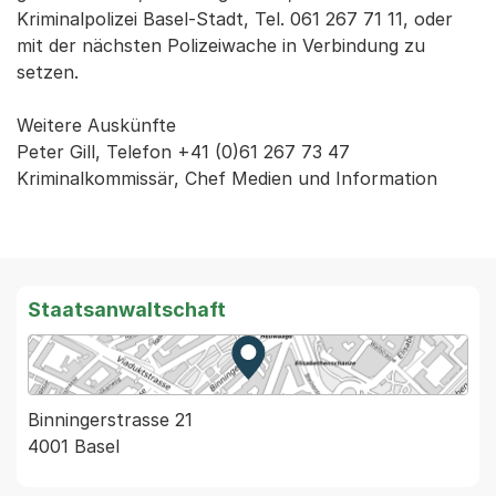
Kriminalpolizei Basel-Stadt, Tel. 061 267 71 11, oder
mit der nächsten Polizeiwache in Verbindung zu
setzen.
Weitere Auskünfte
Peter Gill, Telefon +41 (0)61 267 73 47
Kriminalkommissär, Chef Medien und Information
Staatsanwaltschaft
Zur Karte von MapBS.
Externer Link, wird in einem
Binningerstrasse 21
4001 Basel