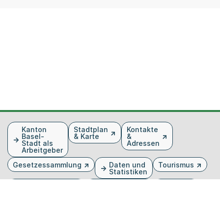
Fusszeile
Kanton
Stadtplan
Kontakte
Basel-
& Karte
&
Stadt als
Adressen
Arbeitgeber
Gesetzessammlung
Daten und
Tourismus
Statistiken
Veranstaltungen
Publikationen
Medien
Kantonsblatt
Bilddatenbank
Organigramm
Gebärdensprache