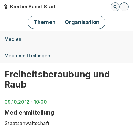
Kanton Basel-Stadt
Öffnet die
(Dieser Link führt zur Startseite)
Hauptnavigation
Themen
Organisation
Breadcrumb-Navigation
Medien
Medienmitteilungen
Freiheitsberaubung und
Raub
09.10.2012 - 10:00
Medienmitteilung
Staatsanwaltschaft