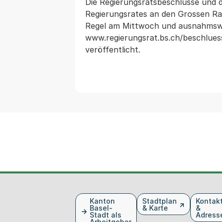
Die Regierungsratsbeschlüsse und 
Regierungsrates an den Grossen Rat 
Regel am Mittwoch und ausnahmswe
www.regierungsrat.bs.ch/beschluess
veröffentlicht. 
Fusszeile
Kanton
Stadtplan
Kontak
Basel-
& Karte
&
Stadt als
Adress
Arbeitgeber