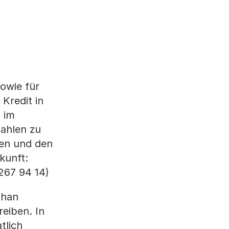
owie für
Kredit in
 im
zahlen zu
sen und den
kunft:
267 94 14)
phan
eiben. In
tlich