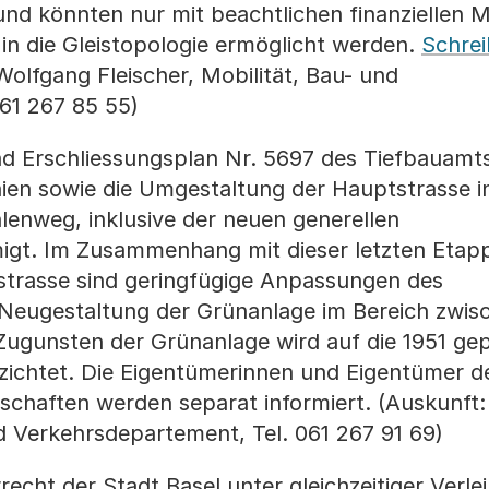
r und könnten nur mit beachtlichen finanziellen M
 in die Gleistopologie ermöglicht werden.
Schrei
olfgang Fleischer, Mobilität, Bau- und
61 267 85 55)
d Erschliessungsplan Nr. 5697 des Tiefbauamt
nien sowie die Umgestaltung der Hauptstrasse i
enweg, inklusive der neuen generellen
igt. Im Zusammenhang mit dieser letzten Etap
trasse sind geringfügige Anpassungen des
 Neugestaltung der Grünanlage im Bereich zwis
ugunsten der Grünanlage wird auf die 1951 ge
zichtet. Die Eigentümerinnen und Eigentümer d
schaften werden separat informiert. (Auskunft:
 Verkehrsdepartement, Tel. 061 267 91 69)
echt der Stadt Basel unter gleichzeitiger Verle