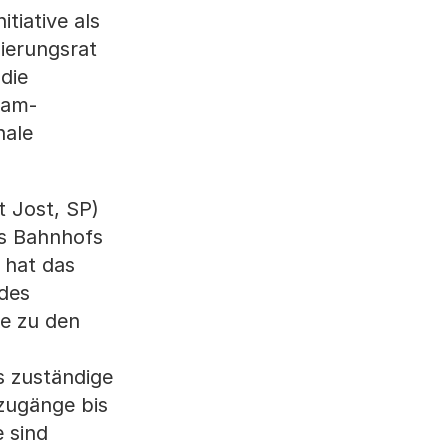
tiative als
ierungsrat
die
ram-
nale
 Jost, SP)
s Bahnhofs
 hat das
 des
e zu den
s zuständige
zugänge bis
 sind