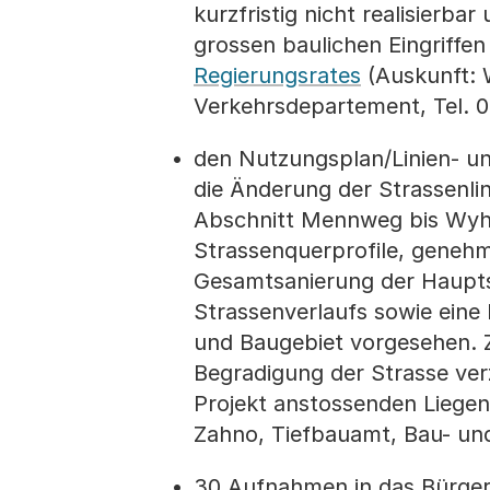
kurzfristig nicht realisierba
grossen baulichen Eingriffen
Regierungsrates
(Auskunft: W
Verkehrsdepartement, Tel. 0
den Nutzungsplan/Linien- un
die Änderung der Strassenli
Abschnitt Mennweg bis Wyhl
Strassenquerprofile, genehm
Gesamtsanierung der Haupts
Strassenverlaufs sowie eine
und Baugebiet vorgesehen. Z
Begradigung der Strasse ver
Projekt anstossenden Liegen
Zahno, Tiefbauamt, Bau- und
30 Aufnahmen in das Bürgerr