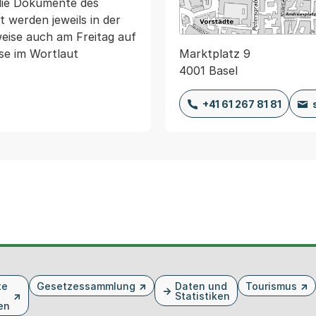
die Dokumente des 
werden jeweils in der 
ise auch am Freitag auf 
Marktplatz 9
e im Wortlaut 
4001 Basel
+41 61 267 81 81
te
Gesetzessammlung
Daten und
Tourismus
Statistiken
en