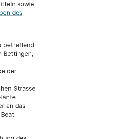
itteln sowie
ben des
s betreffend
n Bettingen,
pe der
chen Strasse
plante
er an das
 Beat
ihung des