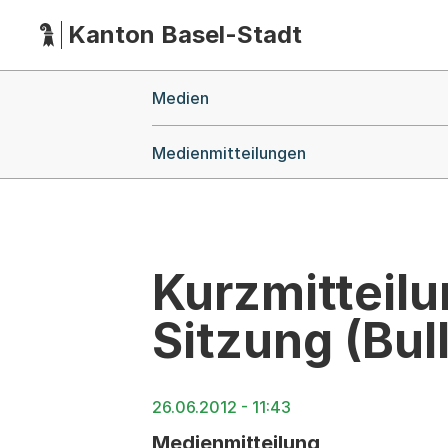
Kanton Basel-Stadt
Hauptnavigation
(Dieser Link führt zur Startseite)
Breadcrumb-Navigation
Medien
Medienmitteilungen
Kurzmitteilu
Sitzung (Bull
26.06.2012 - 11:43
Medienmitteilung