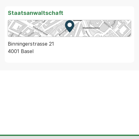
Staatsanwaltschaft
Zur Karte von MapBS.
Externer Link, wird in einem
Binningerstrasse 21
4001 Basel