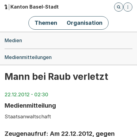
Kanton Basel-Stadt
Öffnet die
(Dieser Link führt zur Startseite)
Hauptnavigation
Themen
Organisation
Breadcrumb-Navigation
Medien
Medienmitteilungen
Mann bei Raub verletzt
22.12.2012 - 02:30
Medienmitteilung
Staatsanwaltschaft
Zeugenaufruf: Am 22.12.2012, gegen