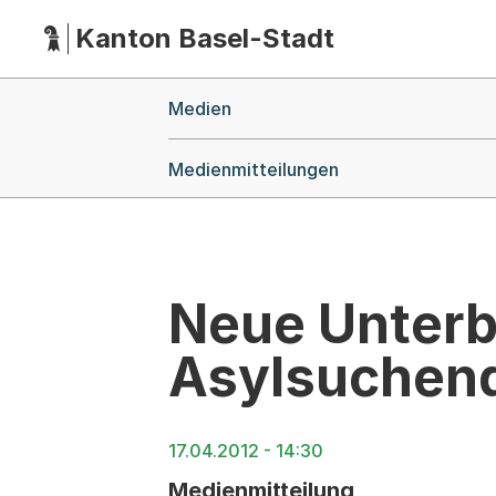
Kanton Basel-Stadt
Hauptnavigation
(Dieser Link führt zur Startseite)
Breadcrumb-Navigation
Medien
Medienmitteilungen
Neue Unterb
Asylsuchend
17.04.2012 - 14:30
Medienmitteilung