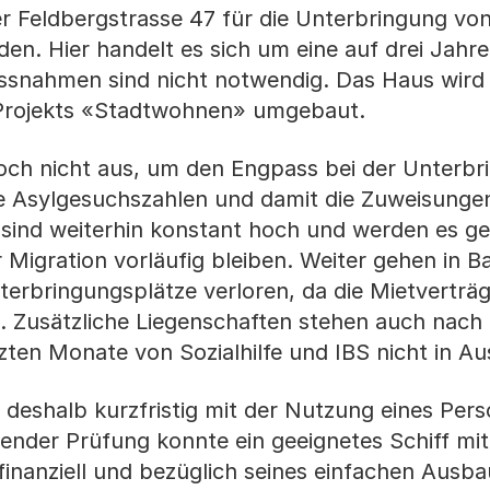
r Feldbergstrasse 47 für die Unterbringung von
n. Hier handelt es sich um eine auf drei Jahre
ssnahmen sind nicht notwendig. Das Haus wird
Projekts «Stadtwohnen» umgebaut.
ch nicht aus, um den Engpass bei der Unterbr
e Asylgesuchszahlen und damit die Zuweisunge
sind weiterhin konstant hoch und werden es g
igration vorläufig bleiben. Weiter gehen in B
erbringungsplätze verloren, da die Mietverträg
 Zusätzliche Liegenschaften stehen auch nach
ten Monate von Sozialhilfe und IBS nicht in Au
 deshalb kurzfristig mit der Nutzung eines Pers
nder Prüfung konnte ein geeignetes Schiff mi
inanziell und bezüglich seines einfachen Ausba