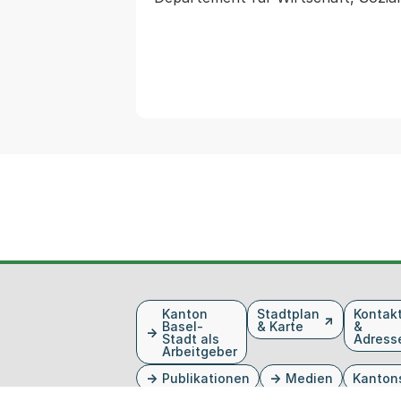
Fusszeile
Kanton
Stadtplan
Kontak
Basel-
& Karte
&
Stadt als
Adress
Arbeitgeber
Publikationen
Medien
Kanton