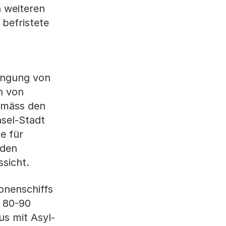
 weiteren
 befristete
ingung von
n von
emäss den
asel-Stadt
e für
 den
ssicht.
onenschiffs
t 80-90
us mit Asyl-