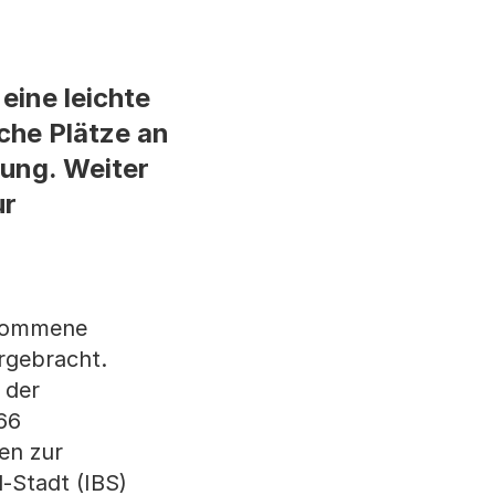
eine leichte
che Plätze an
ung. Weiter
ur
enommene
ergebracht.
 der
66
en zur
-Stadt (IBS)