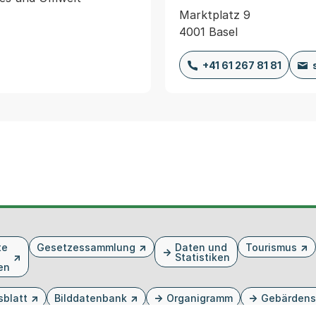
Marktplatz 9
4001 Basel
+41 61 267 81 81
te
Gesetzessammlung
Daten und
Tourismus
Statistiken
en
sblatt
Bilddatenbank
Organigramm
Gebärdens