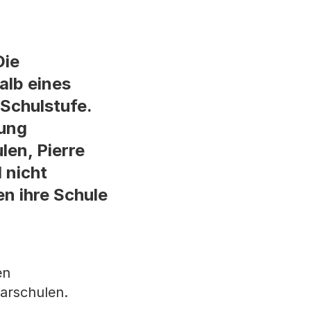
Die
alb eines
 Schulstufe.
tung
len, Pierre
d nicht
en ihre Schule
en
arschulen.