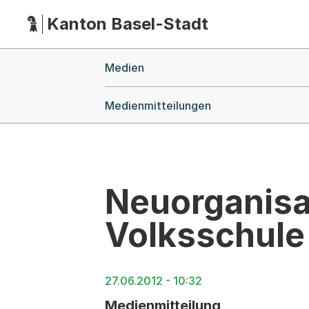
Kanton Basel-Stadt
Hauptnavigation
(Dieser Link führt zur Startseite)
Breadcrumb-Navigation
Medien
Medienmitteilungen
Neuorganisat
Volksschule
27.06.2012 - 10:32
Medienmitteilung