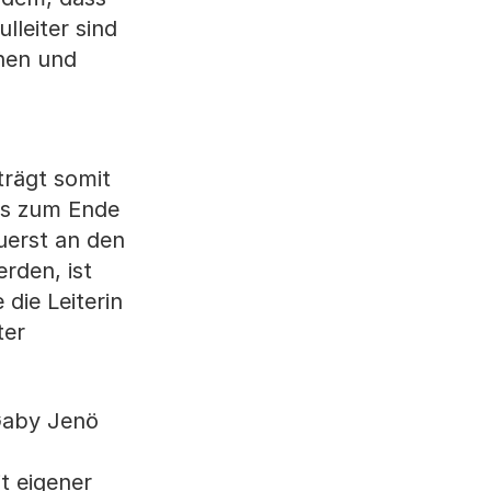
lleiter sind
nnen und
trägt somit
is zum Ende
zuerst an den
rden, ist
die Leiterin
ter
 Gaby Jenö
t eigener