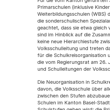
Für die vom Kanton geführten S
Primarschulen (inklusive Kinde
Weiterbildungsschulen (WBS) d
die sonderschulischen Speziala
geachtet, dass sie etwa gleic
sind im Hinblick auf die Zusam
keine neue Hierarchiestufe zwi
Volksschulleitung und treten d
für die Schulkreisorganisation 
die vom Regierungsrat am 26. 
und Schulleitungen der Volkssc
Die Neuorganisation in Schulkre
davon, die Volksschule über al
zwischen den Stufen abzubauen
Schulen im Kanton Basel-Stadt
Schulstufen geben wird: die Pr