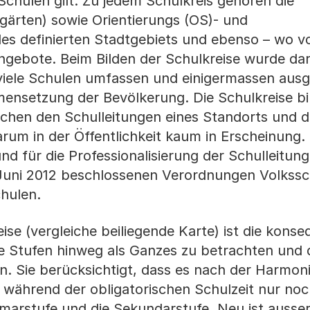
chulen gilt: Zu jedem Schulkreis gehören die
rgärten) sowie Orientierungs (OS)- und
es definierten Stadtgebiets und ebenso – wo v
ngebote. Beim Bilden der Schulkreise wurde da
h viele Schulen umfassen und einigermassen au
mensetzung der Bevölkerung. Die Schulkreise bi
schen den Schulleitungen eines Standorts und d
arum in der Öffentlichkeit kaum in Erscheinung
und für die Professionalisierung der Schulleitun
Juni 2012 beschlossenen Verordnungen Volkssc
hulen.
ise (vergleiche beiliegende Karte) ist die kons
le Stufen hinweg als Ganzes zu betrachten und
. Sie berücksichtigt, dass es nach der Harmoni
 während der obligatorischen Schulzeit nur noc
imarstufe und die Sekundarstufe. Neu ist ausse