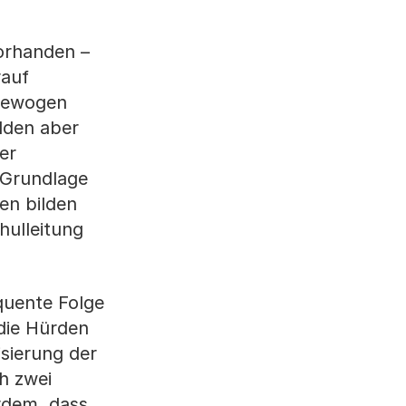
orhanden –
rauf
sgewogen
lden aber
er
. Grundlage
gen bilden
hulleitung
equente Folge
 die Hürden
sierung der
h zwei
rdem, dass