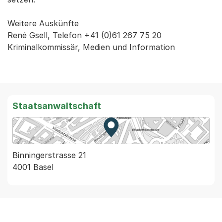
Weitere Auskünfte
René Gsell, Telefon +41 (0)61 267 75 20
Kriminalkommissär, Medien und Information
Staatsanwaltschaft
Zur Karte von MapBS.
Externer Link, wird in einem
Binningerstrasse 21
4001 Basel