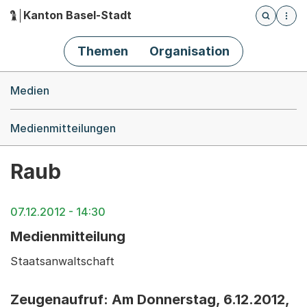
Kanton Basel-Stadt
Öffnet die
(Dieser Link führt zur Startseite)
Hauptnavigation
Themen
Organisation
Breadcrumb-Navigation
Medien
Medienmitteilungen
Raub
07.12.2012 - 14:30
Medienmitteilung
Staatsanwaltschaft
Zeugenaufruf: Am Donnerstag, 6.12.2012,