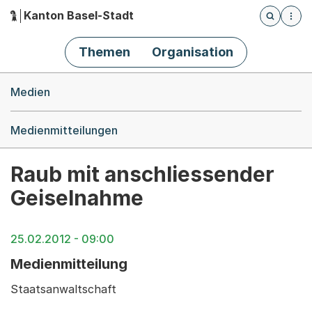
Kanton Basel-Stadt
Öffnet die
(Dieser Link führt zur Startseite)
Hauptnavigation
Themen
Organisation
Breadcrumb-Navigation
Medien
Medienmitteilungen
Raub mit anschliessender
Geiselnahme
25.02.2012 - 09:00
Medienmitteilung
Staatsanwaltschaft