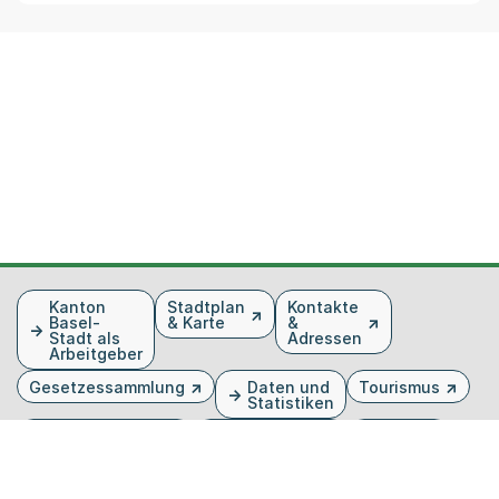
Fusszeile
Kanton
Stadtplan
Kontakte
Basel-
& Karte
&
Stadt als
Adressen
Arbeitgeber
Gesetzessammlung
Daten und
Tourismus
Statistiken
Veranstaltungen
Publikationen
Medien
Kantonsblatt
Bilddatenbank
Organigramm