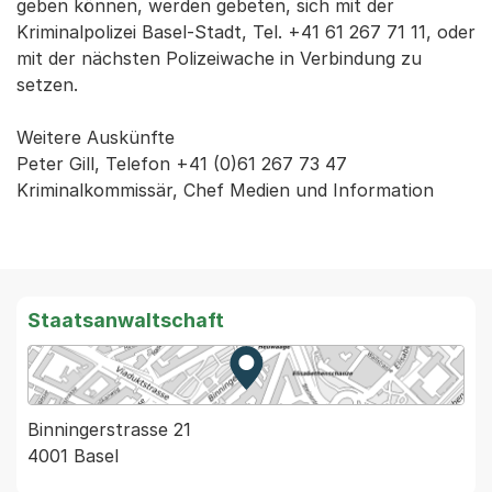
geben können, werden gebeten, sich mit der
Kriminalpolizei Basel-Stadt, Tel. +41 61 267 71 11, oder
mit der nächsten Polizeiwache in Verbindung zu
setzen.
Weitere Auskünfte
Peter Gill, Telefon +41 (0)61 267 73 47
Kriminalkommissär, Chef Medien und Information
Staatsanwaltschaft
Zur Karte von MapBS.
Externer Link, wird in einem
Binningerstrasse 21
4001 Basel