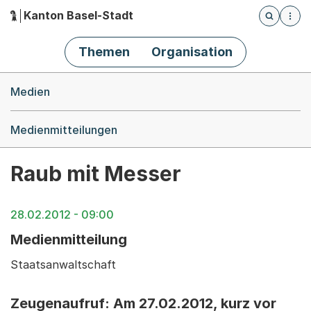
Kanton Basel-Stadt
Öffnet die
(Dieser Link führt zur Startseite)
Hauptnavigation
Themen
Organisation
Breadcrumb-Navigation
Medien
Medienmitteilungen
Raub mit Messer
28.02.2012 - 09:00
Medienmitteilung
Staatsanwaltschaft
Zeugenaufruf: Am 27.02.2012, kurz vor