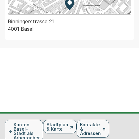
Zur Karte von MapBS.
Externer Link, wird in einem
Binningerstrasse 21
4001 Basel
Fusszeile
Kanton
Stadtplan
Kontakte
Basel-
& Karte
&
Stadt als
Adressen
Arbeitgeber