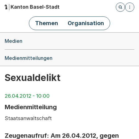
Kanton Basel-Stadt
Öffnet die
(Dieser Link führt zur Startseite)
Hauptnavigation
Themen
Organisation
Breadcrumb-Navigation
Medien
Medienmitteilungen
Sexualdelikt
26.04.2012 - 10:00
Medienmitteilung
Staatsanwaltschaft
Zeugenaufruf: Am 26.04.2012, gegen