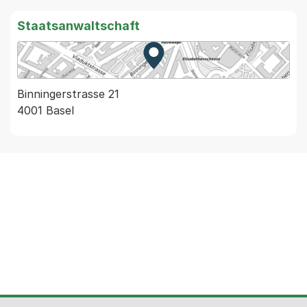
Staatsanwaltschaft
Zur Karte von MapBS.
Externer Link, wird in einem
Binningerstrasse 21
4001 Basel