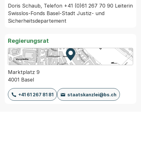
Doris Schaub, Telefon +41 (0)61 267 70 90 Leiterin 
Swisslos-Fonds Basel-Stadt Justiz- und 
Sicherheitsdepartement 
Regierungsrat
Zur Karte von MapBS.
Externer Link, wird in einem
Marktplatz 9
4001 Basel
+41 61 267 81 81
staatskanzlei@bs.ch