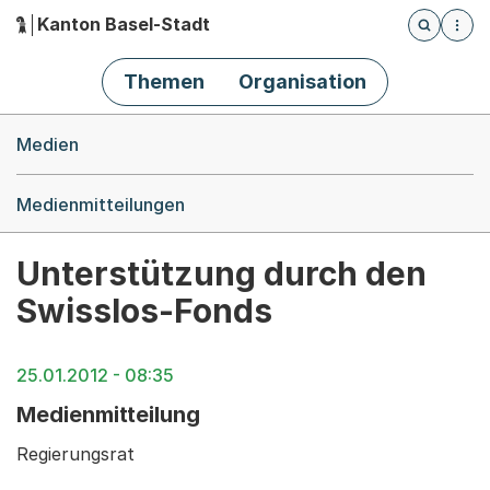
Kanton Basel-Stadt
Öffnet die
(Dieser Link führt zur Startseite)
Hauptnavigation
Themen
Organisation
Breadcrumb-Navigation
Medien
Medienmitteilungen
Unterstützung durch den
Swisslos-Fonds
25.01.2012 - 08:35
Medienmitteilung
Regierungsrat