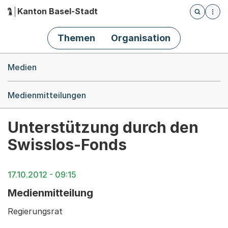
Kanton Basel-Stadt
Öffnet die
(Dieser Link führt zur Startseite)
Hauptnavigation
Themen
Organisation
Breadcrumb-Navigation
Medien
Medienmitteilungen
Unterstützung durch den
Swisslos-Fonds
17.10.2012 - 09:15
Medienmitteilung
Regierungsrat