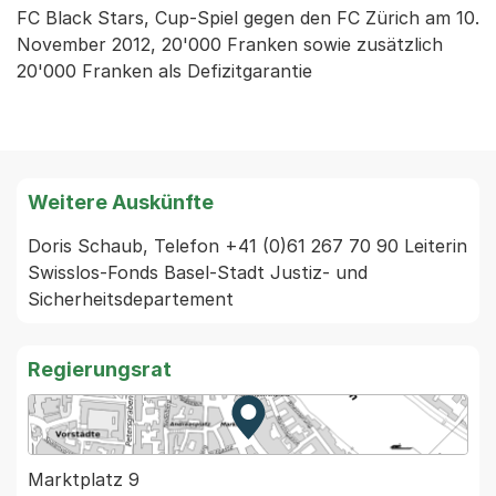
FC Black Stars, Cup-Spiel gegen den FC Zürich am 10.
November 2012, 20'000 Franken sowie zusätzlich
20'000 Franken als Defizitgarantie
Weitere Auskünfte
Doris Schaub, Telefon +41 (0)61 267 70 90 Leiterin 
Swisslos-Fonds Basel-Stadt Justiz- und 
Sicherheitsdepartement
Regierungsrat
Zur Karte von MapBS.
Externer Link, wird in einem
Marktplatz 9