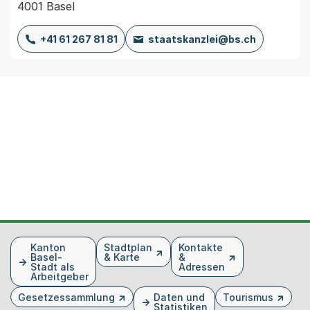
4001 Basel
+41 61 267 81 81
staatskanzlei@bs.ch
Fusszeile
Kanton
Stadtplan
Kontakte
Basel-
& Karte
&
Stadt als
Adressen
Arbeitgeber
Gesetzessammlung
Daten und
Tourismus
Statistiken