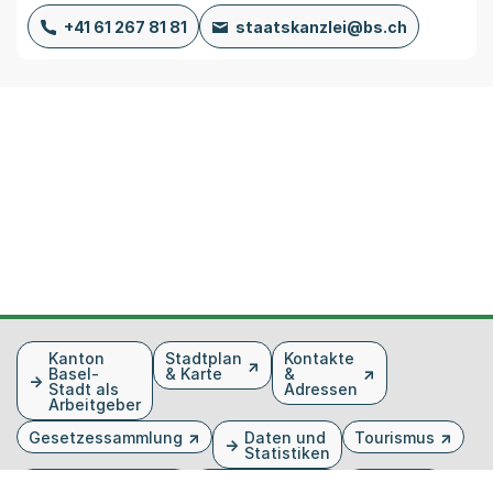
+41 61 267 81 81
staatskanzlei@bs.ch
Fusszeile
Kanton
Stadtplan
Kontakte
Basel-
& Karte
&
Stadt als
Adressen
Arbeitgeber
Gesetzessammlung
Daten und
Tourismus
Statistiken
Veranstaltungen
Publikationen
Medien