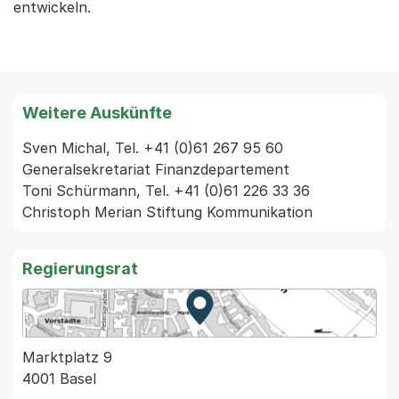
entwickeln.
Weitere Auskünfte
Sven Michal, Tel. +41 (0)61 267 95 60 
Generalsekretariat Finanzdepartement

Toni Schürmann, Tel. +41 (0)61 226 33 36 
Christoph Merian Stiftung Kommunikation 
Regierungsrat
Zur Karte von MapBS.
Externer Link, wird in einem
Marktplatz 9
4001 Basel