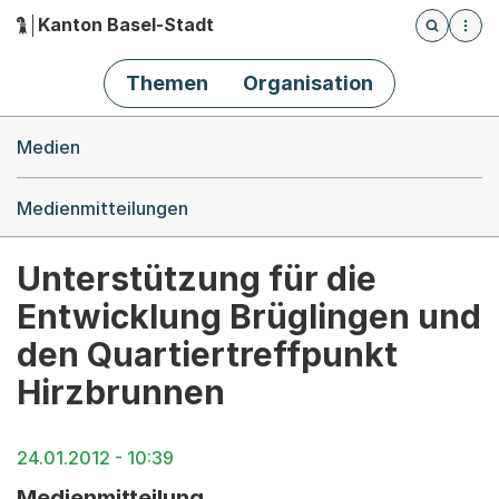
Kanton Basel-Stadt
Öffnet die
(Dieser Link führt zur Startseite)
Hauptnavigation
Themen
Organisation
Breadcrumb-Navigation
Medien
Medienmitteilungen
Unterstützung für die
Entwicklung Brüglingen und
den Quartiertreffpunkt
Hirzbrunnen
24.01.2012 - 10:39
Medienmitteilung