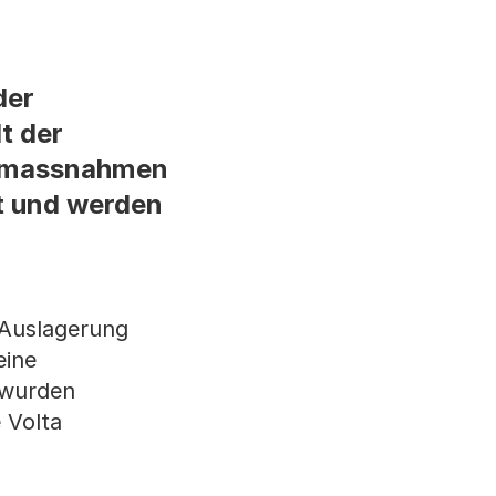
der
t der
gsmassnahmen
t und werden
 Auslagerung
eine
 wurden
 Volta