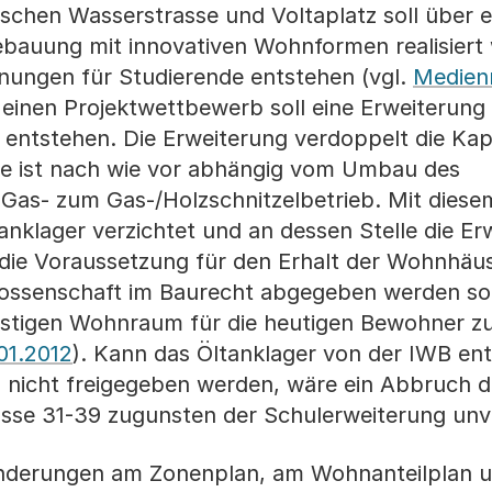
ischen Wasserstrasse und Voltaplatz soll über 
auung mit innovativen Wohnformen realisiert
nungen für Studierende entstehen (vgl.
Medienm
r einen Projektwettbewerb soll eine Erweiterung 
entstehen. Die Erweiterung verdoppelt die Kap
le ist nach wie vor abhängig vom Umbau des
 Gas- zum Gas-/Holzschnitzelbetrieb. Mit die
nklager verzichtet und an dessen Stelle die Er
ch die Voraussetzung für den Erhalt der Wohnhäu
nossenschaft im Baurecht abgegeben werden so
nstigen Wohnraum für die heutigen Bewohner zu
01.2012
). Kann das Öltanklager von der IWB en
 nicht freigegeben werden, wäre ein Abbruch d
se 31-39 zugunsten der Schulerweiterung unve
Änderungen am Zonenplan, am Wohnanteilplan u