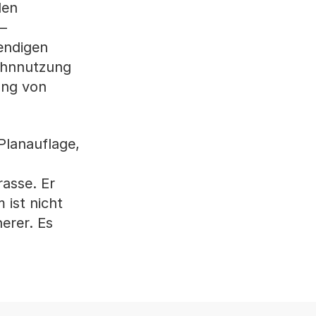
den
–
endigen
Wohnnutzung
ung von
Planauflage,
asse. Er
 ist nicht
erer. Es