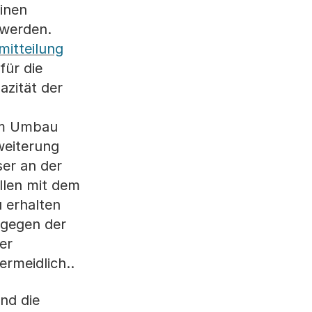
einen
 werden.
itteilung
für die
azität der
sem Umbau
weiterung
ser an der
llen mit dem
 erhalten
tgegen der
er
rmeidlich..
nd die