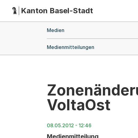
Kanton Basel-Stadt
Hauptnavigation
(Dieser Link führt zur Startseite)
Breadcrumb-Navigation
Medien
Medienmitteilungen
Zonenänder
VoltaOst
08.05.2012 - 12:46
Medienmitteilung