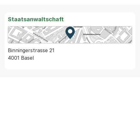
Staatsanwaltschaft
Zur Karte von MapBS.
Externer Link, wird in einem
Binningerstrasse 21
4001 Basel