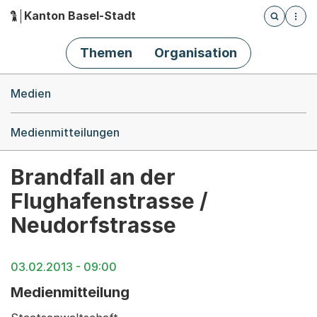
Kanton Basel-Stadt
Öffnet die
(Dieser Link führt zur Startseite)
Hauptnavigation
Themen
Organisation
Breadcrumb-Navigation
Medien
Medienmitteilungen
Brandfall an der
Flughafenstrasse /
Neudorfstrasse
03.02.2013 - 09:00
Medienmitteilung