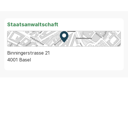
Staatsanwaltschaft
Zur Karte von MapBS.
Externer Link, wird in einem
Binningerstrasse 21
4001 Basel