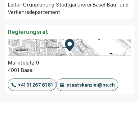
Leiter Grünplanung Stadtgärtnerei Basel Bau- und 
Verkehrsdepartement
Regierungsrat
Zur Karte von MapBS.
Externer Link, wird in einem
Marktplatz 9
4001 Basel
+41 61 267 81 81
staatskanzlei@bs.ch