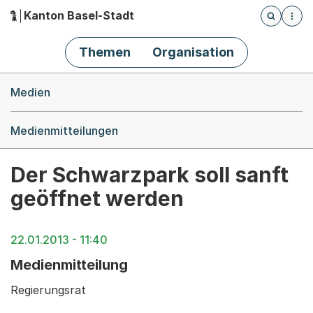
Kanton Basel-Stadt
Öffnet die
(Dieser Link führt zur Startseite)
Hauptnavigation
Themen
Organisation
Breadcrumb-Navigation
Medien
Medienmitteilungen
Der Schwarzpark soll sanft
geöffnet werden
22.01.2013 - 11:40
Medienmitteilung
Regierungsrat