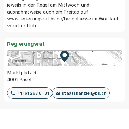
jeweils in der Regel am Mittwoch und 
ausnahmsweise auch am Freitag auf 
www.regierungsrat.bs.ch/beschluesse im Wortlaut 
veröffentlicht. 
Regierungsrat
Zur Karte von MapBS.
Externer Link, wird in einem
Marktplatz 9
4001 Basel
+41 61 267 81 81
staatskanzlei@bs.ch