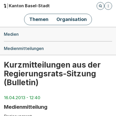
Kanton Basel-Stadt
Öffnet die
(Dieser Link führt zur Startseite)
Hauptnavigation
Themen
Organisation
Breadcrumb-Navigation
Medien
Medienmitteilungen
Kurzmitteilungen aus der
Regierungsrats-Sitzung
(Bulletin)
16.04.2013 - 12:40
Medienmitteilung