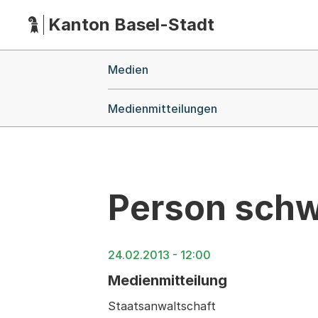
Kanton Basel-Stadt
Hauptnavigation
(Dieser Link führt zur Startseite)
Breadcrumb-Navigation
Medien
Medienmitteilungen
Person schw
24.02.2013 - 12:00
Medienmitteilung
Staatsanwaltschaft