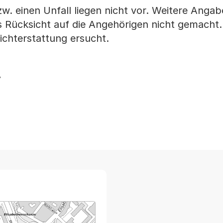
zw. einen Unfall liegen nicht vor. Weitere Anga
s Rücksicht auf die Angehörigen nicht gemacht.
chterstattung ersucht.
7
arte von MapBS.
ner Link, wird in einem neuen Tab oder Fenster geöffnet