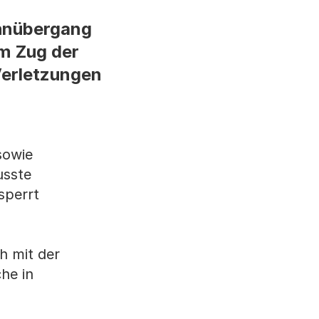
ahnübergang
em Zug der
Verletzungen
sowie
usste
sperrt
h mit der
che in