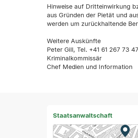
Hinweise auf Dritteinwirkung b
aus Gründen der Pietät und au
werden um zurückhaltende Beri
Weitere Auskünfte
Peter Gill, Tel. +41 61 267 73 4
Kriminalkommissär
Chef Medien und Information
Staatsanwaltschaft
Zur K
Exter