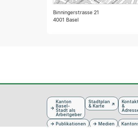
Binningerstrasse 21
4001 Basel
Fusszeile
Kanton
Stadtplan
Kontak
Basel-
& Karte
&
Stadt als
Adress
Arbeitgeber
Publikationen
Medien
Kanton
Externer Link, wird in einem neue
Externer Link, wird in eine
Externer Link, wird in
Externer Link, wird 
Externer Link, w
Twitter
Facebook
Instagram
Youtube
Linkedin