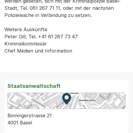
werden gebeten, sich mit der Kriminalpolizei Basel-
Stadt, Tel. 061 267 71 11, oder mit der nächsten
Polizeiwache in Verbindung zu setzen.
Weitere Auskünfte
Peter Gill, Tel. +41 61 267 73 47
Kriminalkommissär
Chef Medien und Information
Staatsanwaltschaft
Zur Karte von MapBS.
Externer Link, wird in einem
Binningerstrasse 21
4001 Basel