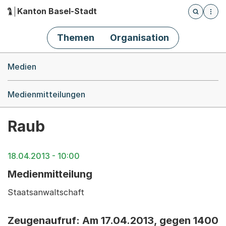
Kanton Basel-Stadt
Öffnet die
(Dieser Link führt zur Startseite)
Hauptnavigation
Themen
Organisation
Breadcrumb-Navigation
Medien
Medienmitteilungen
Raub
18.04.2013 - 10:00
Medienmitteilung
Staatsanwaltschaft
Zeugenaufruf: Am 17.04.2013, gegen 1400