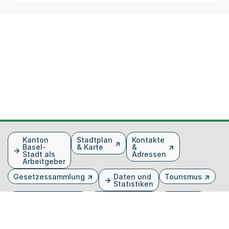
Fusszeile
Kanton
Stadtplan
Kontakte
Basel-
& Karte
&
Stadt als
Adressen
Arbeitgeber
Gesetzessammlung
Daten und
Tourismus
Statistiken
Veranstaltungen
Publikationen
Medien
Kantonsblatt
Bilddatenbank
Organigramm