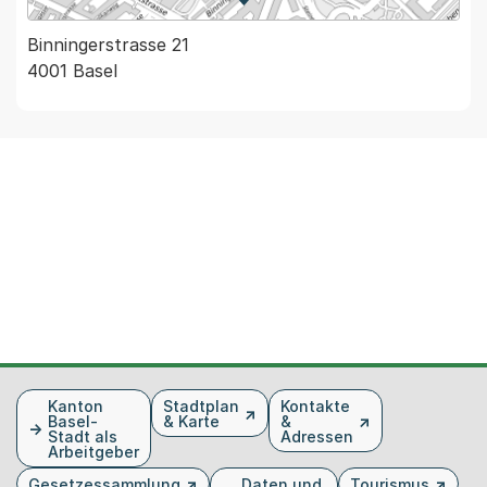
Zur Karte von MapBS.
Externer Link, wird in einem
Binningerstrasse 21
4001 Basel
Fusszeile
Kanton
Stadtplan
Kontakte
Basel-
& Karte
&
Stadt als
Adressen
Arbeitgeber
Gesetzessammlung
Daten und
Tourismus