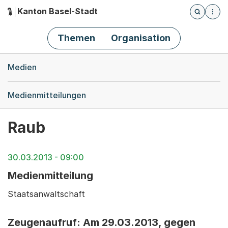
Kanton Basel-Stadt
Öffnet die
(Dieser Link führt zur Startseite)
Hauptnavigation
Themen
Organisation
Breadcrumb-Navigation
Medien
Medienmitteilungen
Raub
30.03.2013 - 09:00
Medienmitteilung
Staatsanwaltschaft
Zeugenaufruf: Am 29.03.2013, gegen