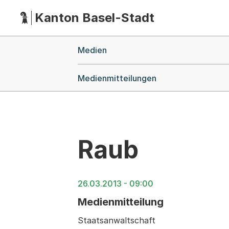
Kanton Basel-Stadt
Hauptnavigation
(Dieser Link führt zur Startseite)
Breadcrumb-Navigation
Medien
Medienmitteilungen
Raub
26.03.2013 - 09:00
Medienmitteilung
Staatsanwaltschaft