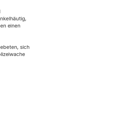
d
nkelhäutig,
ten einen
ebeten, sich
olizeiwache