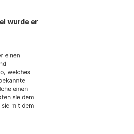
ei wurde er
er einen
und
to, welches
nbekannte
lche einen
bten sie dem
 sie mit dem