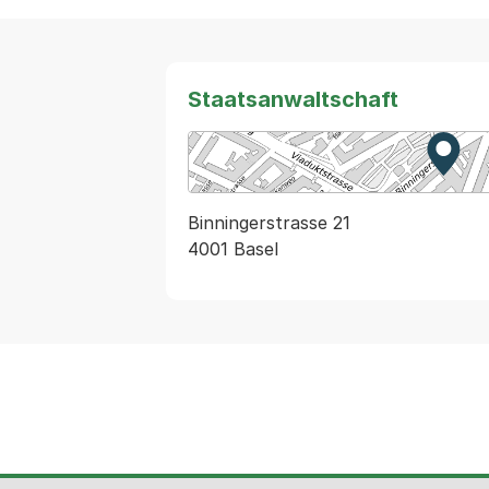
Staatsanwaltschaft
Zur K
Exter
Binningerstrasse 21
4001 Basel