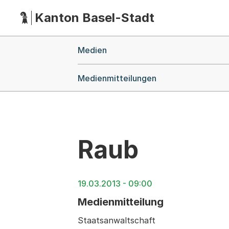
Kanton Basel-Stadt
Hauptnavigation
(Dieser Link führt zur Startseite)
Breadcrumb-Navigation
Medien
Medienmitteilungen
Raub
19.03.2013 - 09:00
Medienmitteilung
Staatsanwaltschaft