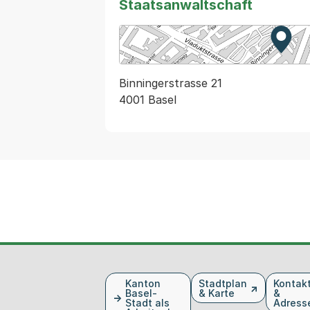
Staatsanwaltschaft
Zur K
Exter
Binningerstrasse 21
4001 Basel
Fusszeile
Kanton
Stadtplan
Kontak
Basel-
& Karte
&
Stadt als
Adress