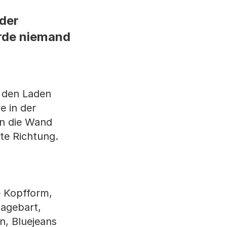
der
urde niemand
r den Laden
e in der
en die Wand
te Richtung.
e Kopfform,
tagebart,
n, Bluejeans