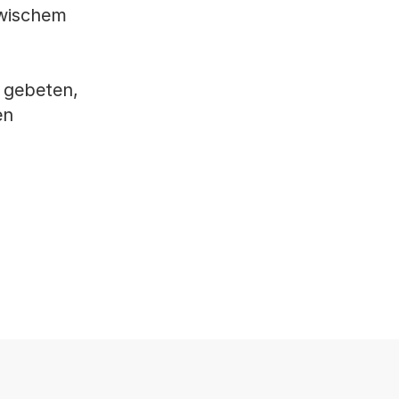
awischem
 gebeten,
en