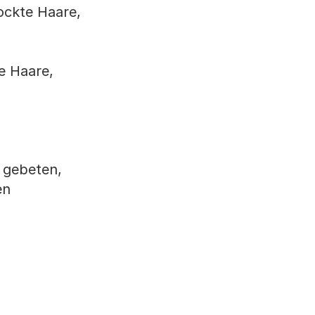
lockte Haare,
te Haare,
 gebeten,
en