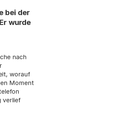
 bei der
 Er wurde
liche nach
r
it, worauf
ichen Moment
telefon
verlief