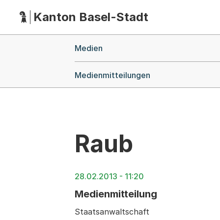
Kanton Basel-Stadt
Hauptnavigation
(Dieser Link führt zur Startseite)
Breadcrumb-Navigation
Medien
Medienmitteilungen
Raub
28.02.2013 - 11:20
Medienmitteilung
Staatsanwaltschaft