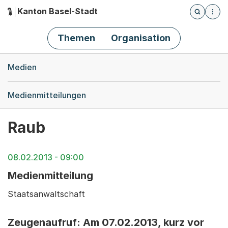
Kanton Basel-Stadt
Öffnet die
(Dieser Link führt zur Startseite)
Hauptnavigation
Themen
Organisation
Breadcrumb-Navigation
Medien
Medienmitteilungen
Raub
08.02.2013 - 09:00
Medienmitteilung
Staatsanwaltschaft
Zeugenaufruf: Am 07.02.2013, kurz vor