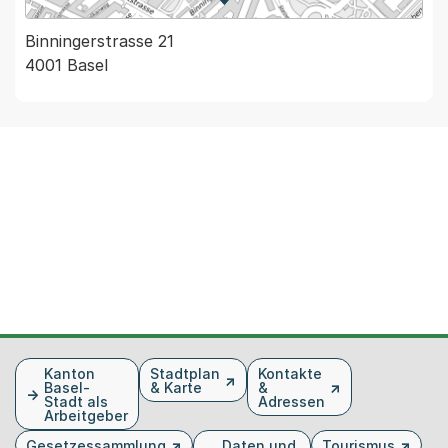
Zur Karte von MapBS.
Externer Link, wird in einem
Binningerstrasse 21
4001 Basel
Fusszeile
Kanton
Stadtplan
Kontakte
Basel-
& Karte
&
Stadt als
Adressen
Arbeitgeber
Gesetzessammlung
Daten und
Tourismus