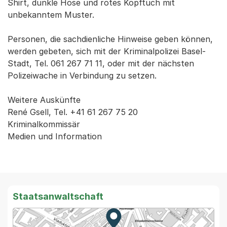
Shirt, dunkle Hose und rotes Kopftuch mit
unbekanntem Muster.
Personen, die sachdienliche Hinweise geben können,
werden gebeten, sich mit der Kriminalpolizei Basel-
Stadt, Tel. 061 267 71 11, oder mit der nächsten
Polizeiwache in Verbindung zu setzen.
Weitere Auskünfte
René Gsell, Tel. +41 61 267 75 20
Kriminalkommissär
Medien und Information
Staatsanwaltschaft
Zur Karte von MapBS.
Externer Link, wird in einem