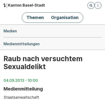
Kanton Basel-Stadt
Öffnet die
(Dieser Link führt zur Startseite)
Hauptnavigation
Themen
Organisation
Breadcrumb-Navigation
Medien
Medienmitteilungen
Raub nach versuchtem
Sexualdelikt
04.09.2013 - 10:00
Medienmitteilung
Staatsanwaltschaft