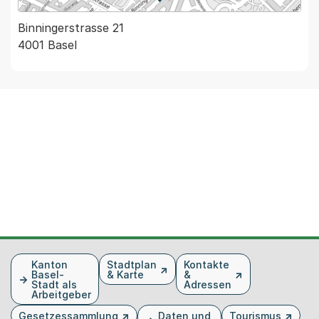
Binningerstrasse 21
4001 Basel
Fusszeile
Kanton
Stadtplan
Kontakte
Basel-
& Karte
&
Stadt als
Adressen
Arbeitgeber
Gesetzessammlung
Daten und
Tourismus