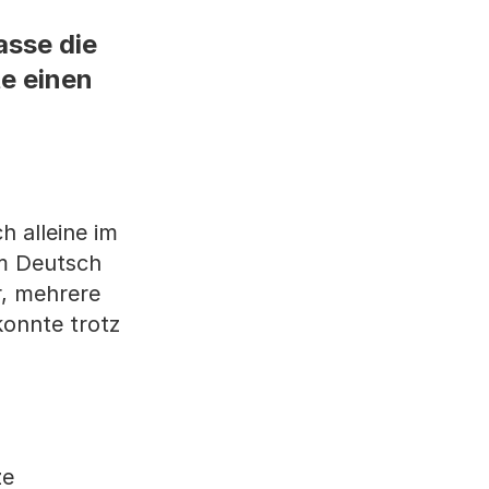
asse die
te einen
 alleine im
em Deutsch
r, mehrere
onnte trotz
ze