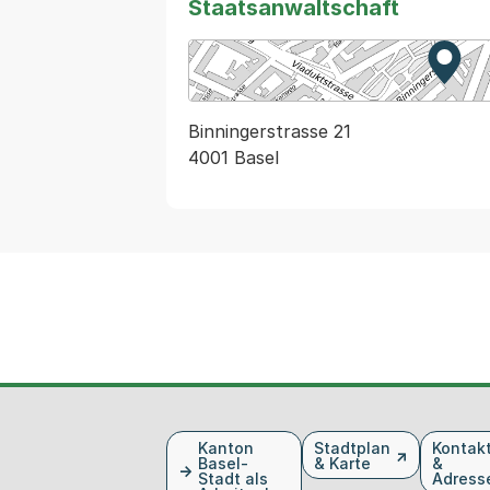
Staatsanwaltschaft
Zur K
Exter
Binningerstrasse 21
4001 Basel
Fusszeile
Kanton
Stadtplan
Kontak
Basel-
& Karte
&
Stadt als
Adress