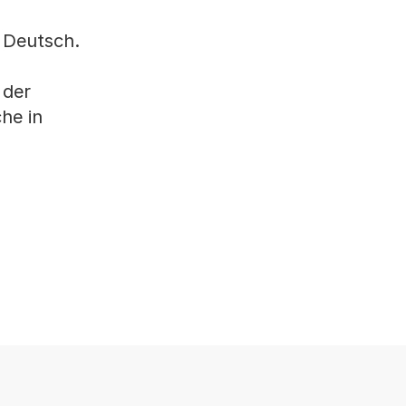
 Deutsch.
 der
che in