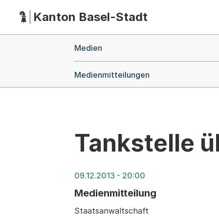
Kanton Basel-Stadt
Hauptnavigation
(Dieser Link führt zur Startseite)
Breadcrumb-Navigation
Medien
Medienmitteilungen
Tankstelle ü
09.12.2013 - 20:00
Medienmitteilung
Staatsanwaltschaft