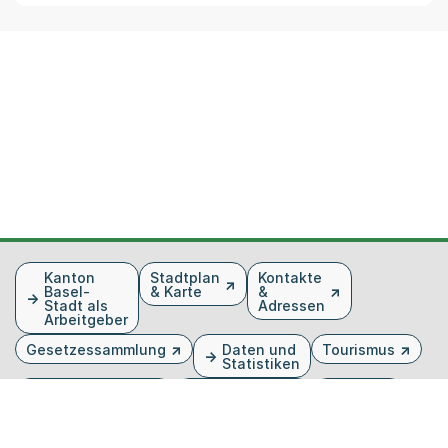
Fusszeile
Kanton
Stadtplan
Kontakte
Basel-
& Karte
&
Stadt als
Adressen
Arbeitgeber
Gesetzessammlung
Daten und
Tourismus
Statistiken
Veranstaltungen
Publikationen
Medien
Kantonsblatt
Bilddatenbank
Organigramm