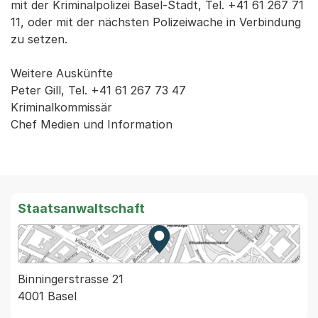
mit der Kriminalpolizei Basel-Stadt, Tel. +41 61 267 71
11, oder mit der nächsten Polizeiwache in Verbindung
zu setzen.
Weitere Auskünfte
Peter Gill, Tel. +41 61 267 73 47
Kriminalkommissär
Chef Medien und Information
Staatsanwaltschaft
Zur Karte von MapBS.
Externer Link, wird in einem
Binningerstrasse 21
4001 Basel