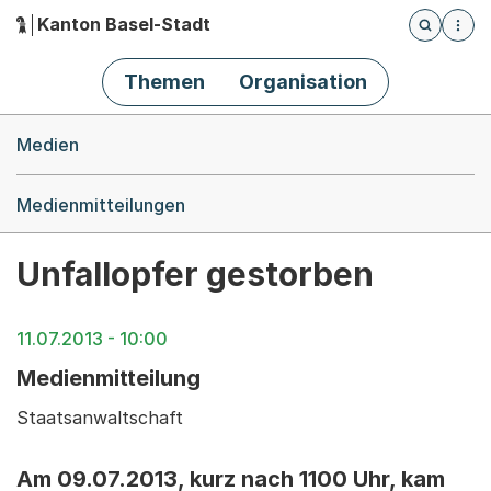
Kanton Basel-Stadt
Öffnet die
(Dieser Link führt zur Startseite)
Hauptnavigation
Themen
Organisation
Breadcrumb-Navigation
Medien
Medienmitteilungen
Unfallopfer gestorben
11.07.2013 - 10:00
Medienmitteilung
Staatsanwaltschaft
Am 09.07.2013, kurz nach 1100 Uhr, kam