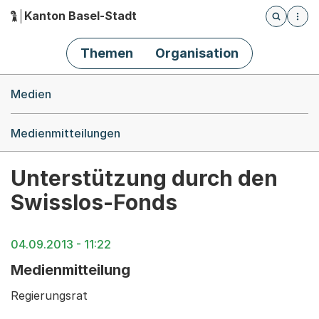
Kanton Basel-Stadt
Öffnet die
(Dieser Link führt zur Startseite)
Hauptnavigation
Themen
Organisation
Breadcrumb-Navigation
Medien
Medienmitteilungen
Unterstützung durch den
Swisslos-Fonds
04.09.2013 - 11:22
Medienmitteilung
Regierungsrat