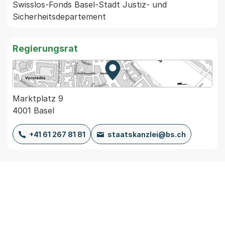
Swisslos-Fonds Basel-Stadt Justiz- und 
Sicherheitsdepartement 
Regierungsrat
Zur Karte von MapBS.
Externer Link, wird in einem
Marktplatz 9
4001 Basel
+41 61 267 81 81
staatskanzlei@bs.ch