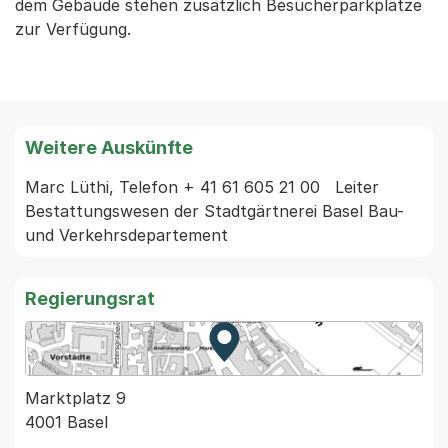
dem Gebäude stehen zusätzlich Besucherparkplätze
zur Verfügung.
Weitere Auskünfte
Marc Lüthi, Telefon + 41 61 605 21 00   Leiter 
Bestattungswesen der Stadtgärtnerei Basel Bau- 
und Verkehrsdepartement
Regierungsrat
Zur Karte von MapBS.
Externer Link, wird in einem
Marktplatz 9
4001 Basel