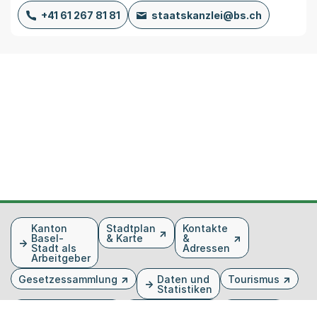
+41 61 267 81 81
staatskanzlei@bs.ch
Fusszeile
Kanton
Stadtplan
Kontakte
Basel-
& Karte
&
Stadt als
Adressen
Arbeitgeber
Gesetzessammlung
Daten und
Tourismus
Statistiken
Veranstaltungen
Publikationen
Medien