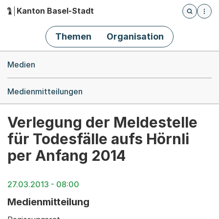
Kanton Basel-Stadt
Öffnet die
(Dieser Link führt zur Startseite)
Hauptnavigation
Themen
Organisation
Breadcrumb-Navigation
Medien
Medienmitteilungen
Verlegung der Meldestelle
für Todesfälle aufs Hörnli
per Anfang 2014
27.03.2013 - 08:00
Medienmitteilung