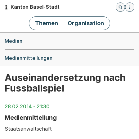
Kanton Basel-Stadt
Öffnet die
(Dieser Link führt zur Startseite)
Hauptnavigation
Themen
Organisation
Breadcrumb-Navigation
Medien
Medienmitteilungen
Auseinandersetzung nach
Fussballspiel
28.02.2014 - 21:30
Medienmitteilung
Staatsanwaltschaft