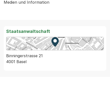
Medien und Information
Staatsanwaltschaft
Zur Karte von MapBS.
Externer Link, wird in einem
Binningerstrasse 21
4001 Basel