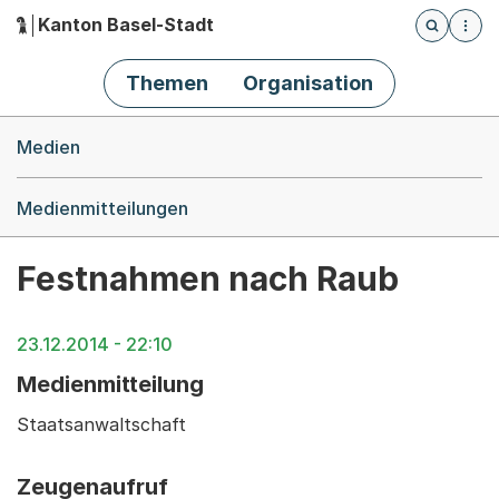
Kanton Basel-Stadt
Öffnet die
(Dieser Link führt zur Startseite)
Hauptnavigation
Themen
Organisation
Breadcrumb-Navigation
Medien
Medienmitteilungen
Festnahmen nach Raub
23.12.2014 - 22:10
Medienmitteilung
Staatsanwaltschaft
Zeugenaufruf