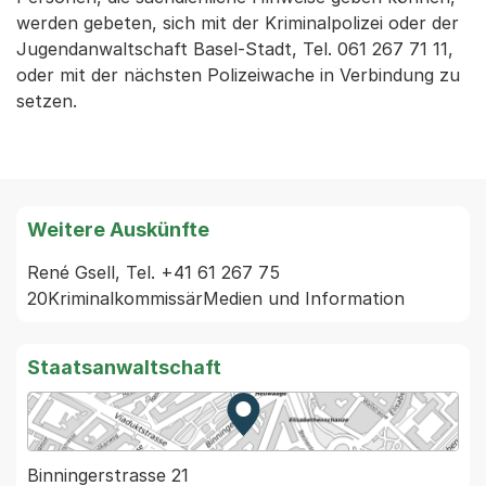
werden gebeten, sich mit der Kriminalpolizei oder der
Jugendanwaltschaft Basel-Stadt, Tel. 061 267 71 11,
oder mit der nächsten Polizeiwache in Verbindung zu
setzen.
Weitere Auskünfte
René Gsell, Tel. +41 61 267 75 
20KriminalkommissärMedien und Information
Staatsanwaltschaft
Zur Karte von MapBS.
Externer Link, wird in einem
Binningerstrasse 21