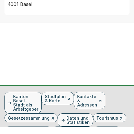
4001 Basel
Fusszeile
Kanton
Stadtplan
Kontakte
Basel-
& Karte
&
Stadt als
Adressen
Arbeitgeber
Gesetzessammlung
Daten und
Tourismus
Statistiken
Veranstaltungen
Publikationen
Medien